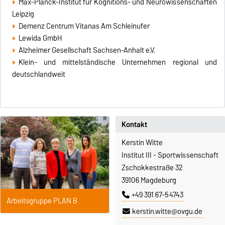
Max-Planck-Institut für Kognitions- und Neurowissenschaften
Leipzig
Demenz Centrum Vitanas Am Schleinufer
Lewida GmbH
Alzheimer Gesellschaft Sachsen-Anhalt e.V.
Klein- und mittelständische Unternehmen regional und
deutschlandweit
Kontakt
Kerstin Witte
Institut III - Sportwissenschaft
Zschokkestraße 32
39106 Magdeburg
+49 391 67-54743
Arbeitsgruppe PLAN B
kerstin.witte@ovgu.de